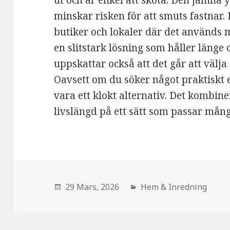
ut och är enkel att sköta. Den jämna 
minskar risken för att smuts fastnar.
butiker och lokaler där det används 
en slitstark lösning som håller länge 
uppskattar också att det går att välja 
Oavsett om du söker något praktiskt e
vara ett klokt alternativ. Det kombin
livslängd på ett sätt som passar mån
den
29 Mars, 2026
Hem & Inredning