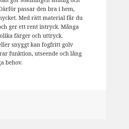
ytan gör städningen smidig och
 Därför passar den bra i hem,
mycket. Med rätt material får du
och ger ett rent intryck. Många
olika färger och uttryck.
ller snyggt kan fogfritt golv
erar funktion, utseende och lång
ga behov.